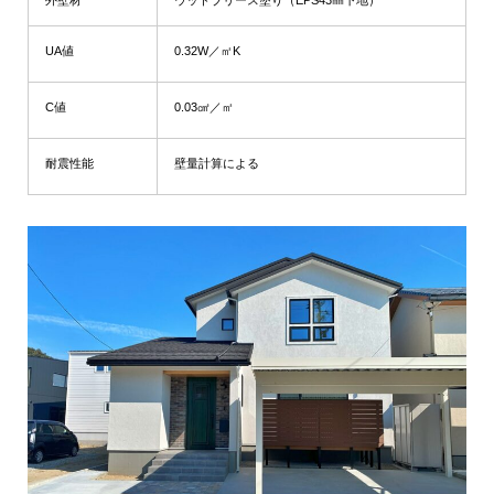
外壁材
ウッドブリース塗り（EPS43㎜下地）
UA値
0.32W／㎡K
C値
0.03㎠／㎡
耐震性能
壁量計算による