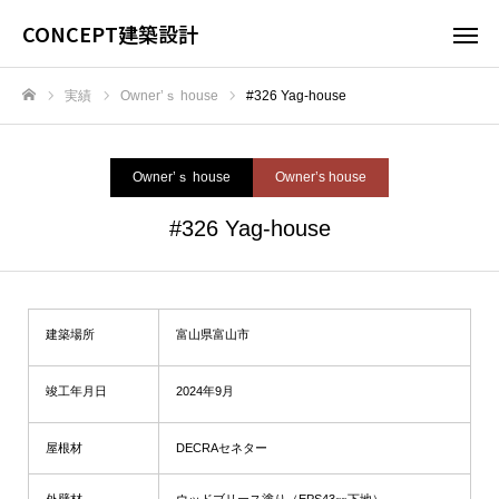
CONCEPT建築設計
実績
Owner’ｓ house
#326 Yag-house
ホーム
Owner’ｓ house
Owner’s house
#326 Yag-house
建築場所
富山県富山市
竣工年月日
2024年9月
屋根材
DECRAセネター